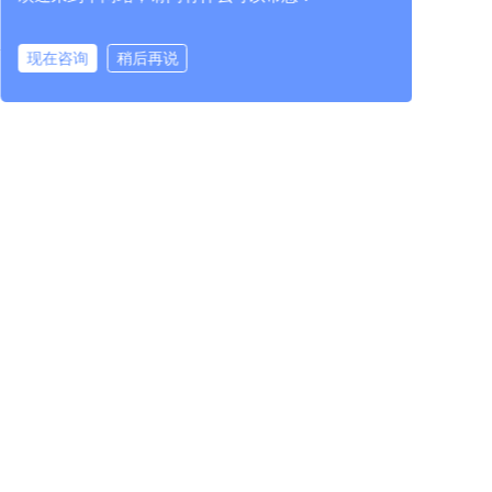
现在咨询
稍后再说
在线咨询
拨打电话
所属企业
立即咨询
中机检测有限公司
江苏华隆兴机械工程有限公司
中机试验装备（江苏）有限公司
新闻中心
产品中心
科技创新
企业资讯
试验装备
研发平台
集团资讯
校正与智能装配
专家团队
行业资讯
核心单元部件
科技成果
中机检测
行业服务
进出口服务