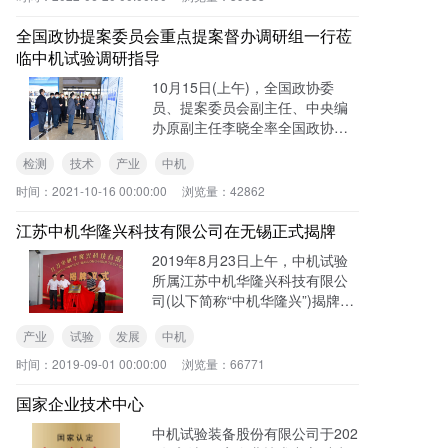
委书记、董事长马敬春、中机试
验党委
全国政协提案委员会重点提案督办调研组一行莅
临中机试验调研指导
10月15日(上午)，全国政协委
员、提案委员会副主任、中央编
办原副主任李晓全率全国政协提
案委员会重点提案督办调研组
检测
技术
产业
中机
就“提升检验检测装备技术能力支
撑产业升级发展”重点提案到中机
时间：
2021-10-16 00:00:00
浏览量：
42862
试验进行督办调研。
江苏中机华隆兴科技有限公司在无锡正式揭牌
2019年8月23日上午，中机试验
所属江苏中机华隆兴科技有限公
司(以下简称“中机华隆兴”)揭牌仪
式在无锡市梁溪区隆重举行。无
产业
试验
发展
中机
锡市梁溪区委副书记、区长许立
新、区政府副区长李振云、国机
时间：
2019-09-01 00:00:00
浏览量：
66771
资产管理有限公司党委书记、董
事长张弘、江南大学机械工程学
国家企业技术中心
院副院长王利强及客户代表等出
中机试验装备股份有限公司于202
席揭牌仪式。中国农机院党委委