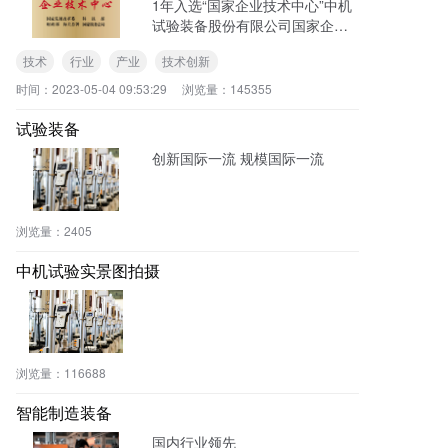
1年入选“国家企业技术中心”中机
员、总经济师、中机试验党委书
试验装备股份有限公司国家企业
记、董事长马敬春参加揭牌仪式
技术中心由国家五部委联合授予
并致辞，揭牌仪式由中机华隆兴
技术
行业
产业
技术创新
认定，是国内试验装备行业规格
总经理武迎春主持。
最高、影响力最大的技术创新平
时间：
2023-05-04 09:53:29
浏览量：
145355
台之一。技术中心是集新产
试验装备
创新国际一流 规模国际一流
浏览量：
2405
中机试验实景图拍摄
浏览量：
116688
智能制造装备
国内行业领先