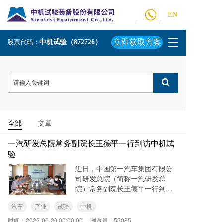
EN
T
立即获取方案
股票代码：
中机试验（872726）
o
g
g
l
e
n
a
v
全部
文章
i
g
一汽研发总院常务副院长王德平一行到访中机试
a
验
t
近日，中国第一汽车集团有限公
i
司研发总院（简称一汽研发总
o
院）常务副院长王德平一行到访
n
中机试验装备股份有限公司（简
汽车
产业
试验
中机
称中机试验），与中国农机院党
委委员、副总经理，中机试验党
时间：
2022-06-20 00:00:00
浏览量：
59085