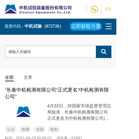
EN
T
立即获取方案
股票代码：
中机试验（872726）
o
g
g
l
e
n
a
v
全部
文章
i
g
“长春中机检测有限公司”正式更名“中机检测有限
a
公司”
t
4月22日，经国家市场监督管理总
i
局核准，长春中机检测有限公司
o
正式更名为中机检测有限公司(以
n
下简称“中机检测“)。从“长春中机
认证
检测
全国
机构
检测”到“中机检测”，彰显了中机
检测打破地域限制，将业务布局
时间：
2021-04-25 00:00:00
浏览量：
51891