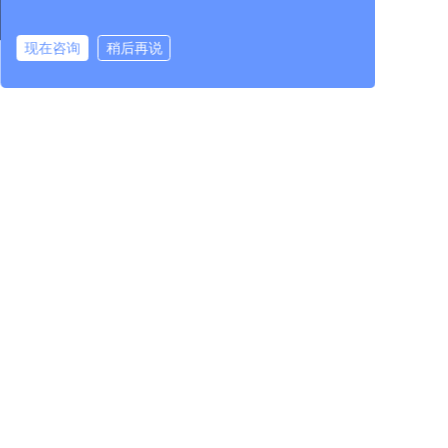
所属企业
立即咨询
现在咨询
稍后再说
中机检测有限公司
在线咨询
拨打电话
江苏华隆兴机械工程有限公司
中机试验装备（江苏）有限公司
新闻中心
产品中心
科技创新
企业资讯
试验装备
研发平台
集团资讯
校正与智能装配
专家团队
行业资讯
核心单元部件
科技成果
中机检测
行业服务
进出口服务
党的建设
人力资源
投资者关系
党建工作
人才理念
公司治理