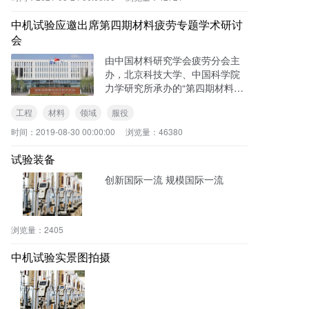
委副书记、市长
中机试验应邀出席第四期材料疲劳专题学术研讨
会
由中国材料研究学会疲劳分会主
办，北京科技大学、中国科学院
力学研究所承办的“第四期材料疲
劳专题学术研讨会将于2019年8
工程
材料
领域
服役
月22-24日在北京召开。中机试验
作为国内高端试验装备领军品
时间：
2019-08-30 00:00:00
浏览量：
46380
牌，应邀出席活动。
试验装备
创新国际一流 规模国际一流
浏览量：
2405
中机试验实景图拍摄