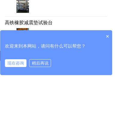
高铁橡胶减震垫试验台
×
欢迎来到本网站，请问有什么可以帮您？
所属企业
现在咨询
稍后再说
立即咨询
在线咨询
拨打电话
中机检测有限公司
江苏华隆兴机械工程有限公司
中机试验装备（江苏）有限公司
新闻中心
产品中心
科技创新
企业资讯
试验装备
研发平台
集团资讯
校正与智能装配
专家团队