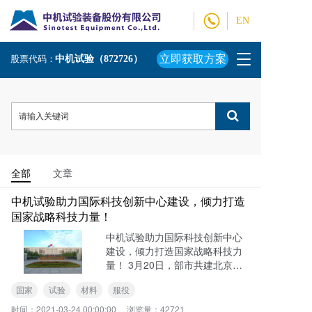
EN
T
立即获取方案
股票代码：
中机试验（872726）
o
g
g
l
e
n
a
v
全部
文章
i
g
中机试验助力国际科技创新中心建设，倾力打造
a
国家战略科技力量！
t
中机试验助力国际科技创新中心
i
建设，倾力打造国家战略科技力
o
量！ 3月20日，部市共建北京国
n
际科技创新中心现场推进会召
国家
试验
材料
服役
开。北京市委书记蔡奇，科技部
党组书记、部长王志刚，北京市
时间：
2021-03-24 00:00:00
浏览量：
42721