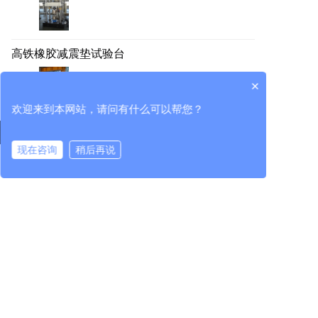
高铁橡胶减震垫试验台
×
欢迎来到本网站，请问有什么可以帮您？
所属企业
现在咨询
稍后再说
立即咨询
在线咨询
拨打电话
中机检测有限公司
江苏华隆兴机械工程有限公司
中机试验装备（江苏）有限公司
新闻中心
产品中心
科技创新
企业资讯
试验装备
研发平台
集团资讯
校正与智能装配
专家团队