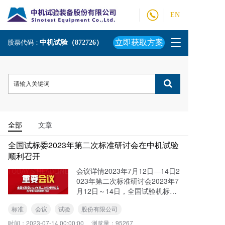
EN
T
立即获取方案
股票代码：
中机试验（872726）
o
g
g
l
e
n
a
v
全部
文章
i
g
全国试标委2023年第二次标准研讨会在中机试验
a
顺利召开
t
会议详情2023年7月12日—14日2
i
023年第二次标准研讨会2023年7
o
月12日～14日，全国试验机标准
n
化技术委员会在吉林省长春市组
标准
会议
试验
股份有限公司
织召开了《超声硬度计》等九项
行业标准的研讨会议。
时间：
2023-07-14 00:00:00
浏览量：
95267