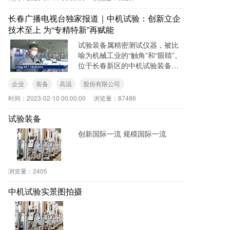
长春广播电视台独家报道｜中机试验：创新立企
技术至上 为“专精特新”再赋能
试验装备属精密测试仪器，被比
喻为机械工业的“触角”和“眼睛”。
位于长春新区的中机试验装备股
份有限公司成立60多年来，通过
企业
装备
高温
股份有限公司
转变发展模式，持续自主创新，
成长为一家集试验装备研发、制
时间：
2023-02-10 00:00:00
浏览量：
87486
造、销售、
试验装备
创新国际一流 规模国际一流
浏览量：
2405
中机试验实景图拍摄