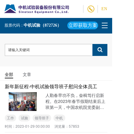
EN
T
立即获取方案
股票代码：
中机试验（872726）
o
g
g
l
e
n
a
v
全部
文章
i
g
新年新征程-中机试验领导班子慰问全体员工
a
人勤春早功不负，奋楫笃行启新
t
程。在2023年春节假期结束后上
i
班第一天，中国农机院党委副书
o
记、副总经理、中机试验党委书
n
工作
试验
领导班子
中机
记、董事长马敬春携领导班子全
体成员以集体团拜方式到各子公
时间：
2023-01-29 00:00:00
浏览量：
57853
司、事业部及职