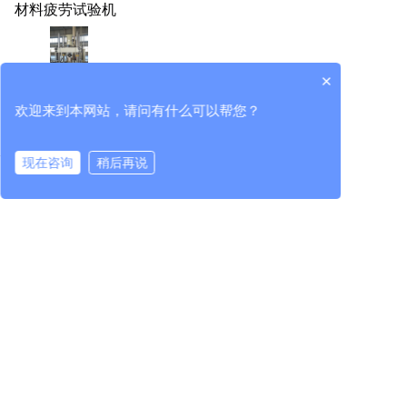
材料疲劳试验机
×
高铁橡胶减震垫试验台
欢迎来到本网站，请问有什么可以帮您？
现在咨询
稍后再说
在线咨询
拨打电话
所属企业
立即咨询
中机检测有限公司
江苏华隆兴机械工程有限公司
中机试验装备（江苏）有限公司
新闻中心
产品中心
科技创新