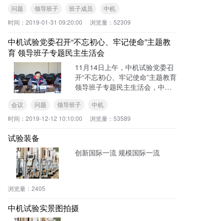
论武装，树牢“四个意识”，坚
问题
领导班子
班子成员
中机
定“四个自信”，坚决做到“两个维
护”，勇于担当作为，以求真务实
时间：
2019-01-31 09:20:00
浏览量：
52309
作风坚决把党中央决策部署落到
实处。中国农机院副院长庄庆伟
中机试验党委召开“不忘初心、牢记使命”主题教
带领院督导成员出席会议。中机
育 领导班子专题民主生活会
试验领导班子成员参加会议。
11月14日上午，中机试验党委召
开“不忘初心、牢记使命”主题教育
领导班子专题民主生活会，中国
农机院“不忘初心、牢记使命”第二
会议
问题
领导班子
中机
批主题教育第三指导组组长李
霞、成员杜爱丽到会指导。会议
时间：
2019-12-12 10:10:00
浏览量：
53589
由中国农机院总经济师、中机试
验党委书记、董事长马敬春主
试验装备
持，领导班子全体成员共同参加
创新国际一流 规模国际一流
了会议。
浏览量：
2405
中机试验实景图拍摄