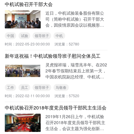
中机试验召开干部大会
近日，中机试验装备股份有限公
司（简称中机试验）召开干部大
会，因疫情原因会议以视频形式
召开。中国农机院副总经理、中
中国
试验
领导班子
中机
机试验党委书记、董事长马敬春
主持会议并讲话，中国农机院人
时间：
2022-05-23 00:00:00
浏览量：
52780
力资源部（党委组织部）部长、
中机
新年送祝福！中机试验领导班子慰问全体员工
灵虎报祥瑞，瑞雪兆丰年。在202
2年春节假期结束后上班第一天，
中国农机院副总经理、中机试验
党委书记、董事长马敬春携领导
工作
员工
领导班子
马敬春
班子全体成员到各子公司、体系
及职能部门进行了走访慰问，并
时间：
2022-02-11 00:00:00
浏览量：
57520
向全体员工致以新春问候和美
中机试验召开2018年度党员领导干部民主生活会
2019年1月26日上午，中机试验
召开2018年度党员领导干部民主
生活会，会议主题为强化创新理