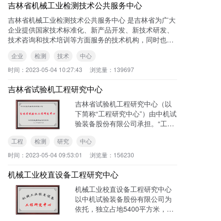
吉林省机械工业检测技术公共服务中心
吉林省机械工业检测技术公共服务中心 是吉林省为广大
企业提供国家技术标准化、新产品开发、新技术研发、
技术咨询和技术培训等方面服务的技术机构，同时也为
企业提供认证、检验测试服务,并组织会员企业开展质量
企业
检测
技术
中心
管理
时间：
2023-05-04 10:27:43
浏览量：
139697
吉林省试验机工程研究中心
吉林省试验机工程研究中心（以
下简称“工程研究中心”）由中机试
验装备股份有限公司承担。“工程
研究中心”根据市场需要，确定发
工程
检测
研究
中心
展总体目标是以汽车、航空、军
工等领域所需的高精度性能检测
时间：
2023-05-04 09:53:01
浏览量：
156230
设备为主，采用产学研结合
机械工业校直设备工程研究中心
机械工业校直设备工程研究中心
以中机试验装备股份有限公司为
依托，独立占地5400平方米，拥
有23名高级科技人员，40余台先