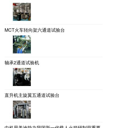
MCT火车转向架六通道试验台
轴承2通道试验机
直升机主旋翼五通道试验台
中机思美迪助力我国新一代载人火箭研制获重要