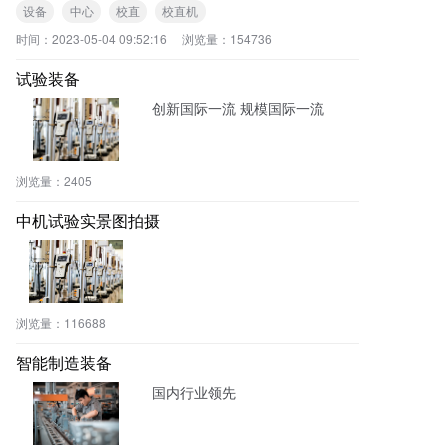
设备
中心
校直
校直机
进的自动化设备，技术创新能力
和工业生产能力达到国内顶级水
时间：
2023-05-04 09:52:16
浏览量：
154736
平。工程研究中心目前拥有
试验装备
创新国际一流 规模国际一流
浏览量：
2405
中机试验实景图拍摄
浏览量：
116688
智能制造装备
国内行业领先