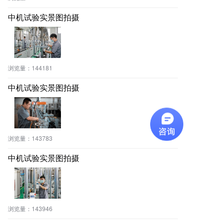
中机试验实景图拍摄
浏览量：
144181
中机试验实景图拍摄
浏览量：
143783
中机试验实景图拍摄
浏览量：
143946