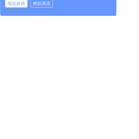
现在咨询
稍后再说
在线咨询
拨打电话
所属企业
立即咨询
中机检测有限公司
江苏华隆兴机械工程有限公司
中机试验装备（江苏）有限公司
新闻中心
产品中心
科技创新
企业资讯
试验装备
研发平台
集团资讯
校正与智能装配
专家团队
行业资讯
核心单元部件
科技成果
中机检测
行业服务
进出口服务
党的建设
人力资源
投资者关系