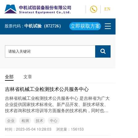
EN
T
立即获取方案
股票代码：
中机试验（872726）
o
g
g
l
e
n
a
v
全部
文章
i
g
吉林省机械工业检测技术公共服务中心
a
吉林省机械工业检测技术公共服务中心 是吉林省为广大
t
企业提供国家技术标准化、新产品开发、新技术研发、
i
技术咨询和技术培训等方面服务的技术机构，同时也为
o
企业提供认证、检验测试服务,并组织会员企业开展
n
企业
检测
技术
中心
时间：
2023-05-04 10:28:03
浏览量：
156153