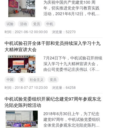
为庆祝中国共产党建党100 周
年，切实推进党史学习教育实践
活动，2021年6月12日，中机试
验党委在吉林省博物院组织开
试验
活动
党员
中机
展“央企百年跟党走”主题党日活
动。中国农机院副院长、中机试
时间：
2021-06-12 00:00:00
浏览量：
52270
验党委书记、
中机试验召开全体干部和党员持续深入学习十九
大精神宣讲大会
7月24日下午，中机试验召开持续
深入学习十九大精神宣讲大会，
由公司党委书记庄庆伟以《不忘
初心 牢记使命》为主题给公司全
中国
党
社会主义
党员
体班子成员、中层干部、党员同
志讲了一堂内容生动的党课，会
时间：
2018-07-27 10:23:00
浏览量：
64258
议由党委副书记马敬春主持。
中机试验党委组织开展纪念建党97周年参观东北
沦陷史陈列馆活动
2018年6月30日上午，为了纪念
建党97周年，中机试验党委组织
全体党员参观东北沦陷史陈列