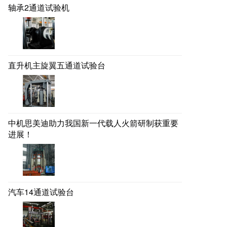
轴承2通道试验机
直升机主旋翼五通道试验台
中机思美迪助力我国新一代载人火箭研制获重要
进展！
汽车14通道试验台