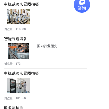
中机试验实景图拍摄
浏览量：
116600
智能制造装备
国内行业领先
浏览量：
173
中机试验实景图拍摄
浏览量：
101356
服务与检测