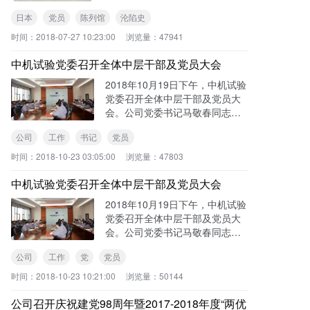
馆。中机试验党委书记庄庆伟、
日本
党员
陈列馆
沦陷史
副书记马敬春等参加此次活动。
活动由副书记马敬春主持。
时间：
2018-07-27 10:23:00
浏览量：
47941
中机试验党委召开全体中层干部及党员大会
2018年10月19日下午，中机试验
党委召开全体中层干部及党员大
会。公司党委书记马敬春同志为
全体班子成员、中层干部以及党
公司
工作
书记
党员
员作了题为“加强基层党支部建
设，开创党建工作新局面”的专题
时间：
2018-10-23 03:05:00
浏览量：
47803
党课。会议由党委副书记白爽主
持。
中机试验党委召开全体中层干部及党员大会
2018年10月19日下午，中机试验
党委召开全体中层干部及党员大
会。公司党委书记马敬春同志为
全体班子成员、中层干部以及党
公司
工作
党
党员
员作了题为“加强基层党支部建
设，开创党建工作新局面”的专题
时间：
2018-10-23 10:21:00
浏览量：
50144
党课。会议由党委副书记白爽主
持。
公司召开庆祝建党98周年暨2017-2018年度“两优