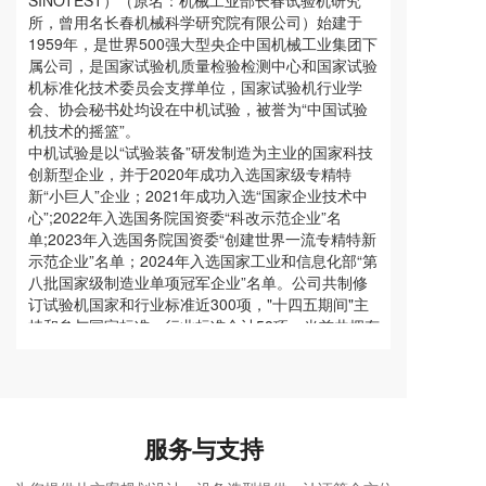
SINOTEST）（原名：机械工业部长春试验机研究
所，曾用名长春机械科学研究院有限公司）始建于
1959年，是世界500强大型央企中国机械工业集团下
属公司，是国家试验机质量检验检测中心和国家试验
机标准化技术委员会支撑单位，国家试验机行业学
会、协会秘书处均设在中机试验，被誉为“中国试验
机技术的摇篮”。
中机试验是以“试验装备”研发制造为主业的国家科技
创新型企业，并于2020年成功入选国家级专精特
新“小巨人”企业；2021年成功入选“国家企业技术中
心”;2022年入选国务院国资委“科改示范企业”名
单;2023年入选国务院国资委“创建世界一流专精特新
示范企业”名单；2024年入选国家工业和信息化部“第
八批国家级制造业单项冠军企业”名单。公司共制修
订试验机国家和行业标准近300项，"十四五期间"主
持和参与国家标准、行业标准合计58项。当前共拥有
专利309项，其中发明专利70项，软件著作权139
项，实用新型100项。并已经承担国家重大科学仪器
专项4项获得国家验收。中机试验持续不断创新，已
经拥有试验装备行业多项国际前沿核心技术，解决了
多项国家“卡脖子”技术难题，其中静压支撑技术、测
服务与支持
量传感技术等一批关键技术已经处于国际领先地位。
中机试验是中国工程试验设备和材料试验解决方案提