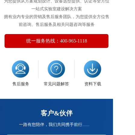
为您提供从方案规划设计、设备选型提供、认证等全方位
供商，拥有全面的产品创新能力和专机产品研发制造
体系，是行业产品服务覆盖单元部件开发、定型产品
一站式实验室建设解决方案
制造、个性化专机产品定制、试验室整体承建的全产
拥有业内专业的营销及售后服务团队，为您提供全方位售
业链高端解决方案提供商。目前已经形成一个中心，
前咨询、售后服务及相关问题咨询等服务
二个基地的产业布局，在北京设有研发中心、营销中
心、资本运营中心，在长春、无锡设有制造基地。中
机试验始终专注高端装备制造领域，为推动中国试验
统一服务热线：400-965-1118
装备技术和产业的发展，民族工业的崛起不懈努力！
售后服务
常见问题解答
资料下载
客户&伙伴
一路有您陪伴，我们共同携手前行......    