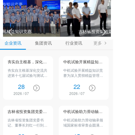
吉林省投资集团党委书记、董事长刘红一行到访中机试验
企业资讯
集团资讯
行业资讯
更多
夯实自主根基，深化交流共进 | 第十七届试验与测试技术发展论坛顺利召开
中机试验开展精益知识竞赛
夯实自主根基深化交流共
中机试验开展精益知识竞
进第十七届试验与测试技
赛为深入贯彻精益管理理
术发展论坛顺利召开7月
念，落实中国农机院及公
28
22
23日至24日，第十七届试
司2026年度精益管理工作
验与测试发展论坛在吉林
部署，锚定“战略引领、价
2026 / 07
2026 / 07
长春顺利召开。本次会议
值导向、全员参与、持续
由中国仪器仪表行业协会
改善”核心原则，营造全员
试验仪器分会主办，中国
学精益、懂精益...
仪器仪表学会试验机分...
吉林省投资集团党委书记、董事长刘红一行到访中机试验
中机试验助力滑动轴承领域国家标准审查会圆满召开
吉林省投资集团党委书
中机试验助力滑动轴承领
记、董事长刘红一行到访
域国家标准审查会圆满召
中机试验7月17日上午，
开近日，滑动轴承领域国