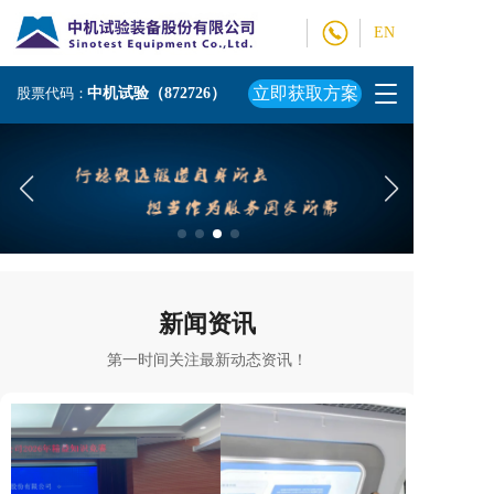
EN
T
立即获取方案
股票代码：
中机试验（872726）
o
g
g
l
e
n
a
v
i
g
新闻资讯
a
t
第一时间关注最新动态资讯！
i
o
n