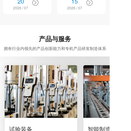
20
15
吉林省投资集团有限公司
家标准审查会在吉林长春
党委书记、董事长刘红一
圆满召开。会议由全国滑
2026 / 07
2026 / 07
行到访中机试验，中机试
动轴承标准化技术委员会
验党委书记、董事长、总
主办，中机试验协办。本
经理白爽等热情接待。白
次会议对《滑动轴承轴承
爽对刘红一行到访表示热
疲劳第2部分：金属轴承
烈...
材...
产品与服务
拥有行业内领先的产品创新能力和专机产品研发制造体系
试验装备
智能制造装备