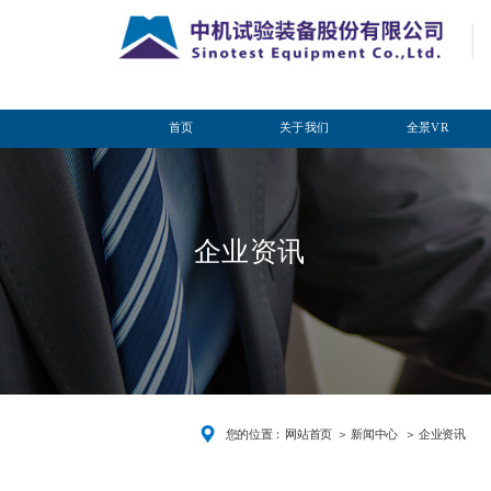
首页
关于我们
全景VR
企业资讯
您的位置：
网站首页
＞ 新闻中心
＞ 企业资讯