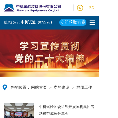
EN
T
立即获取方案
股票代码：
中机试验（872726）
o
g
g
l
e
n
a
v
i
g
a
t
您的位置：
网站首页
＞ 党的建设
＞ 群团工作
i
o
n
中机试验团委组织开展国机集团劳
动模范成长分享会