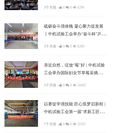
3个月前
0
0
8296
砥砺奋斗强体魄 凝心聚力促发展
丨中机试验工会举办“奋斗杯”乒乓
球比赛
3个月前
0
0
8200
亲近自然，绽放“莓”好 | 中机试验
工会举办国际妇女节草莓采摘主题
活动
5个月前
0
0
18465
以赛促学强技能 匠心筑梦启新程 |
中机试验工会第一届“求新工匠
杯”生产技能竞赛圆满落幕
7个月前
0
0
29387