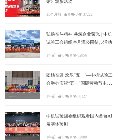
馆》观影活动
11个月前
0
0
37222
弘扬奋斗精神 共筑企业荣光 | 中机
试验工会组织净月潭公园徒步活动
1年前
0
0
82856
团结奋进 欢乐“五一”—中机试验工
会举办庆祝“五一”国际劳动节主题
活动
1年前
0
0
36127
中机试验团委组织观看国内首台AI
展演体验剧
1年前
0
0
32980