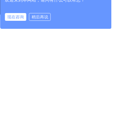
行业资讯
核心单元部件
科技成果
现在咨询
稍后再说
中机检测
行业服务
在线咨询
拨打电话
进出口服务
党的建设
人力资源
投资者关系
党建工作
人才理念
公司治理
纪检工作
人才发展
临时公告
群团工作
招贤纳士
定期公告
投资者服务
400-965-1118
全国统一服务热线：
地址：北京市朝阳区北沙滩1号院 / 吉林省长春市高新区
越达路1118号
中机试验装备股份有限公司 版权所有
联系我们