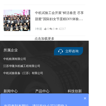
中机试验工会开展“鲜活春意 尽享
甜蜜”国际妇女节蛋糕DIY体验活
动
1年前
0
0
42217
点击加载更多
所属企业
立即咨询
中机检测有限公司
江苏华隆兴机械工程有限公司
中机试验装备（江苏）有限公司
新闻中心
产品中心
科技创新
×
企业资讯
试验装备
研发平台
集团资讯
校正与智能装配
专家团队
欢迎来到本网站，请问有什么可以帮您？