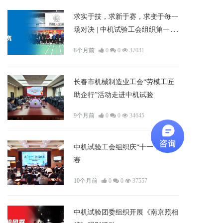
求实于技，求新于赛，求变于每一
场对决 | 中机试验工会组织第一
届“飞扬杯”羽毛球比赛
8个月前
0
0
37031
长春市机械制造业工会“劳模工匠
助企行”活动走进中机试验
9个月前
0
0
34645
中机试验工会组织庆“十一”朗诵比
赛
10个月前
0
0
37557
中机试验团委组织开展《南京照相