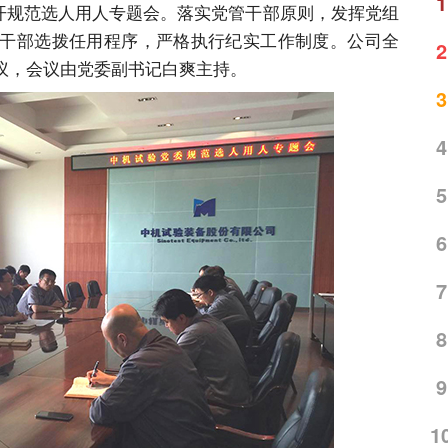
1
召开规范选人用人专题会。落实党管干部原则，发挥党组
干部选拨任用程序，严格执行纪实工作制度。公司全
2
议，会议由党委副书记白爽主持。
3
4
5
6
7
8
9
1