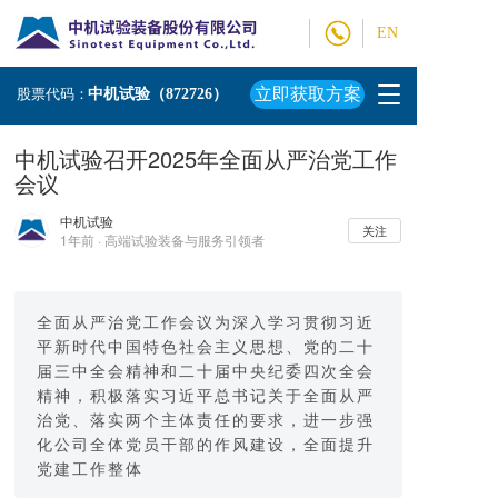
EN
T
立即获取方案
股票代码：
中机试验（872726）
o
g
中机试验召开2025年全面从严治党工作
g
会议
l
e
中机试验
n
关注
1年前 · 高端试验装备与服务引领者
a
v
i
g
全面从严治党工作会议为深入学习贯彻习近
a
平新时代中国特色社会主义思想、党的二十
t
届三中全会精神和二十届中央纪委四次全会
i
精神，积极落实习近平总书记关于全面从严
o
治党、落实两个主体责任的要求，进一步强
n
化公司全体党员干部的作风建设，全面提升
党建工作整体