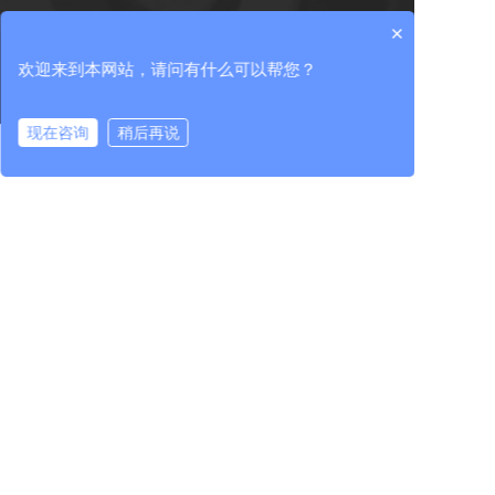
行业资讯
核心单元部件
科技成果
×
中机检测
行业服务
欢迎来到本网站，请问有什么可以帮您？
进出口服务
现在咨询
稍后再说
党的建设
人力资源
投资者关系
在线咨询
拨打电话
党建工作
人才理念
公司治理
纪检工作
人才发展
临时公告
群团工作
招贤纳士
定期公告
投资者服务
400-965-1118
全国统一服务热线：
地址：北京市朝阳区北沙滩1号院 / 吉林省长春市高新区
越达路1118号
中机试验装备股份有限公司 版权所有
联系我们