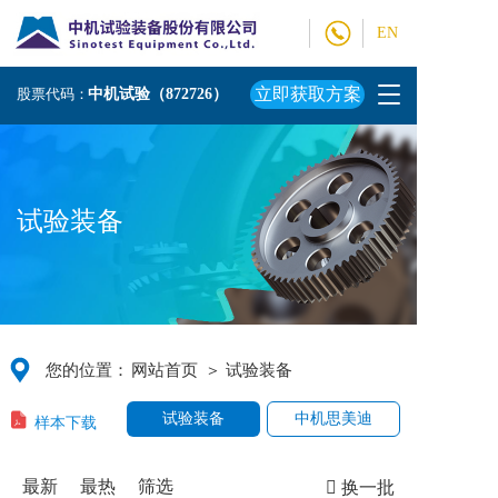
EN
T
立即获取方案
股票代码：
中机试验（872726）
o
g
g
l
e
试验装备
n
a
v
i
g
a
t
您的位置：
网站首页
＞ 试验装备
i
o
样本下载
试验装备
中机思美迪
n
最新
最热
筛选
换一批