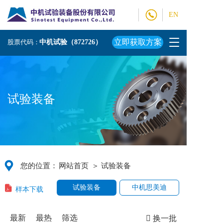
EN
T
立即获取方案
股票代码：
中机试验（872726）
o
g
g
l
e
试验装备
n
a
v
i
g
a
t
您的位置：
网站首页
＞ 试验装备
i
o
样本下载
试验装备
中机思美迪
n
最新
最热
筛选
换一批