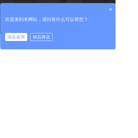
行业资讯
核心单元部件
科技成果
×
中机检测
行业服务
欢迎来到本网站，请问有什么可以帮您？
进出口服务
现在咨询
稍后再说
党的建设
人力资源
投资者关系
在线咨询
拨打电话
党建工作
人才理念
公司治理
纪检工作
人才发展
临时公告
群团工作
招贤纳士
定期公告
投资者服务
400-965-1118
全国统一服务热线：
地址：北京市朝阳区北沙滩1号院 / 吉林省长春市高新区
越达路1118号
中机试验装备股份有限公司 版权所有
联系我们