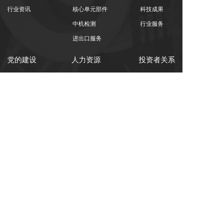
行业资讯
核心单元部件
科技成果
中机检测
行业服务
进出口服务
党的建设
人力资源
投资者关系
党建工作
人才理念
公司治理
纪检工作
人才发展
临时公告
群团工作
招贤纳士
定期公告
投资者服务
400-965-1118
全国统一服务热线：
地址：北京市朝阳区北沙滩1号院 / 吉林省长春市高新区
越达路1118号
中机试验装备股份有限公司 版权所有
联系我们