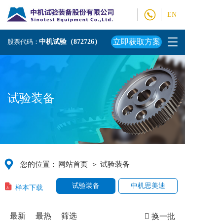
EN
T
立即获取方案
股票代码：
中机试验（872726）
o
g
g
l
e
试验装备
n
a
v
i
g
a
t
您的位置：
网站首页
＞ 试验装备
i
o
样本下载
试验装备
中机思美迪
n
最新
最热
筛选
换一批