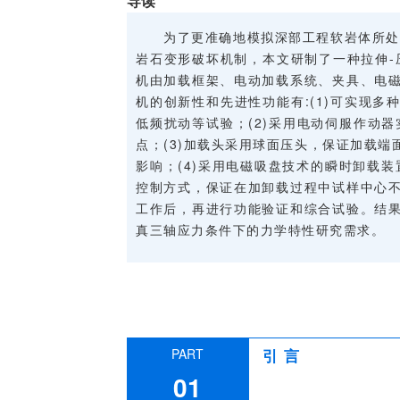
导读
为了更准确地模拟深部工程软岩体所处
岩石变形破坏机制，本文研制了一种拉伸-
机由加载框架、电动加载系统、夹具、电
机的创新性和先进性功能有:(1)可实现
低频扰动等试验；(2)采用电动伺服作动
点；(3)加载头采用球面压头，保证加载
影响；(4)采用电磁吸盘技术的瞬时卸载装
控制方式，保证在加卸载过程中试样中心
工作后，再进行功能验证和综合试验。结
真三轴应力条件下的力学特性研究需求。
PART
引 言
01