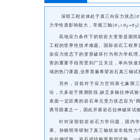
深部工程岩体处于真三向应力状态(
σ
力学性质影响较大，常规三轴(σ
>σ
=σ
1
2
3
高地应力条件下的软岩大变形是困扰
工程的世界性技术难题。国际岩石工程界
杂应力状态下的变形破坏行为和力学机理
害的重要手段而受到广泛关注，单向快速
域的热门课题,业界普遍希望岩石真三轴试
另外，目前对于应力空间第七象限
论，大多处于推测阶段,缺乏多轴拉伸试
表面一定距离的岩石单元受力状态应为“
诱导因素之一，因此开展岩石拉伸破坏试
针对深部软岩岩石力学问题，国内
果。孙晓明等研制了真三轴软岩非线性力
向拉伸试验，岩石或结构面剪切试验，一