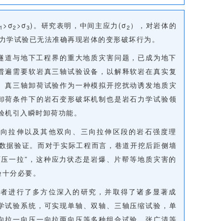
>σ
>σ
)。研究表明，中间主应力(σ
），对岩体的
1
2
3
2
)力学试验已无法准确再现岩体的变形破坏行为。
隧道与地下工程界的重大地质灾害问题，已成为地下
普遍需要软岩真三轴试验设备，以解释软岩在真实复
。真三轴卸荷试验作为一种模拟开挖扰动诱发地质灾
卸荷条件下的岩石变形破坏机制也是岩石力学试验领
验机引入瞬时卸荷功能。
三向拉伸以及其他双向、三向拉伸区段的岩石强度理
验数据验证。而对于实际工程而言，巷道开挖后距侧墙
两压一拉”，这种应力状态是岩爆、片帮等地质灾害的
验十分必要。
学者进行了多方位深入的研究，并取得了诸多显著成
学试验系统，可实现单轴、双轴、三轴压缩试验，单
向拉一向压一向拉两向压等多种组合试验。张广清等