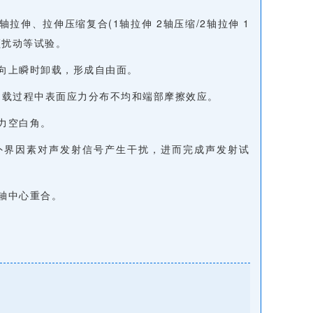
拉伸、拉伸压缩复合(1轴拉伸 2轴压缩/2轴拉伸 1
频扰动等试验。
方向上瞬时卸载，形成自由面。
样加载过程中表面应力分布不均和端部摩擦效应。
应力空白角。
免外界因素对声发射信号产生干扰，进而完成声发射试
载轴中心重合。