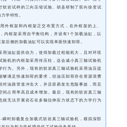
寸软岩试样的三向压缩试验。胡县研制了双向徐变试
轴力学特性。
采用外框架和内框架正交布置方式，在外框架的上、
缸，内框架采用自平衡结构，并设有1个加载油缸，以
框架后侧的加载油缸可以实现单面快速卸荷。
采用油缸提供动力，使得加载过程能耗大，且对环境
试验机的内框架采用传压柱，这会减小真三轴试验机
学行为。另外，现有的软岩真三轴试验机采用油压提
能够满足快速卸荷的要求，但油压卸荷存在资源浪费
但对油路管道冲击大，并且容易发生危险事故，而且
空间占用率高且成本增加。最后，现有的软岩真三轴
也就无法开展岩石在多轴拉伸应力状态下的力学行为
缩-瞬时卸载复合加载式软岩真三轴试验机，模拟深部
破坏行为和力学机理提供了试验设备基础。