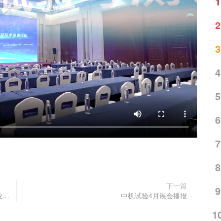
1
2
3
4
5
6
7
8
下一篇
9
庆新中国成立75周年 贺中机试验建企65周年丨企业回顾篇
中机试验4月展会播报
1