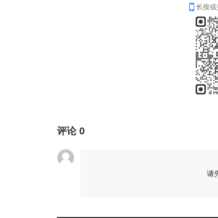
长按或
评论
0
请