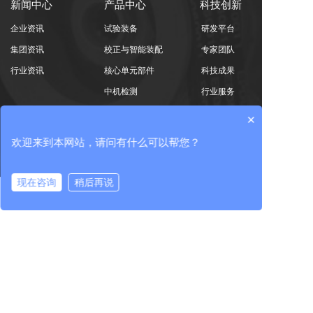
新闻中心
产品中心
科技创新
企业资讯
试验装备
研发平台
集团资讯
校正与智能装配
专家团队
行业资讯
核心单元部件
科技成果
中机检测
行业服务
进出口服务
×
欢迎来到本网站，请问有什么可以帮您？
党的建设
人力资源
投资者关系
党建工作
人才理念
公司治理
现在咨询
稍后再说
纪检工作
人才发展
临时公告
在线咨询
拨打电话
群团工作
招贤纳士
定期公告
投资者服务
400-965-1118
全国统一服务热线：
地址：北京市朝阳区北沙滩1号院 / 吉林省长春市高新区