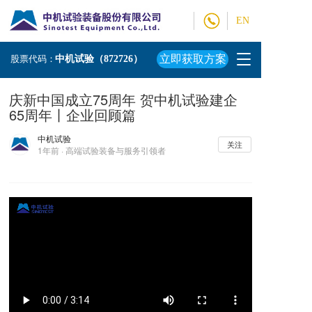
EN
T
立即获取方案
股票代码：
中机试验（872726）
o
g
庆新中国成立75周年 贺中机试验建企
g
65周年丨企业回顾篇
l
e
中机试验
n
关注
1年前 · 高端试验装备与服务引领者
a
v
i
g
a
t
i
o
n