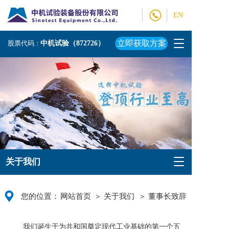
EN
T
立即获取方案
股票代码：
中机试验（872726）
o
g
g
l
e
n
a
v
i
g
a
T
关于我们
t
o
i
g
o
g
n
您的位置：
网站首页
＞ 关于我们
＞ 董事长致辞
l
e
n
我们诞生于为共和国奠定现代工业基础的第一个五