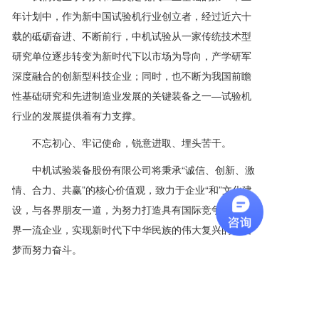
a
年计划中，作为新中国试验机行业创立者，经过近六十
v
i
载的砥砺奋进、不断前行，中机试验从一家传统技术型
g
研究单位逐步转变为新时代下以市场为导向，产学研军
a
深度融合的创新型科技企业；同时，也不断为我国前瞻
t
i
性基础研究和先进制造业发展的关键装备之一—试验机
o
行业的发展提供着有力支撑。
n
不忘初心、牢记使命，锐意进取、埋头苦干。
中机试验装备股份有限公司将秉承“诚信、创新、激
情、合力、共赢”的核心价值观，致力于企业“和”文化建
设，与各界朋友一道，为努力打造具有国际竞争力的世
界一流企业，实现新时代下中华民族的伟大复兴的中国
梦而努力奋斗。