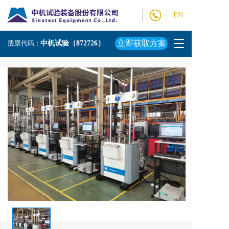
EN
T
立即获取方案
股票代码：
中机试验（872726）
o
g
g
l
e
n
a
v
i
g
a
t
i
o
n