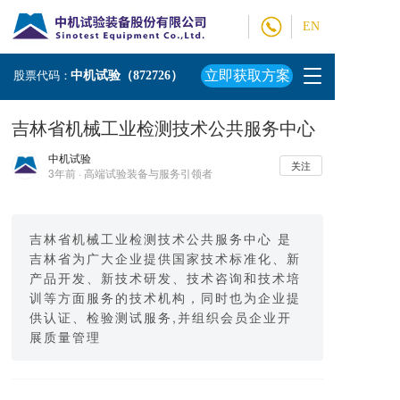
EN
T
立即获取方案
股票代码：
中机试验（872726）
o
g
吉林省机械工业检测技术公共服务中心
g
l
中机试验
e
关注
3年前 · 高端试验装备与服务引领者
n
a
v
i
吉林省机械工业检测技术公共服务中心 是
g
吉林省为广大企业提供国家技术标准化、新
a
产品开发、新技术研发、技术咨询和技术培
t
训等方面服务的技术机构，同时也为企业提
i
供认证、检验测试服务,并组织会员企业开
o
展质量管理
n