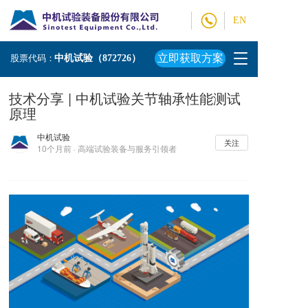
EN
T
立即获取方案
股票代码：
中机试验（872726）
o
g
技术分享 | 中机试验关节轴承性能测试
g
原理
l
e
中机试验
n
关注
10个月前 · 高端试验装备与服务引领者
a
v
i
g
a
t
i
o
n