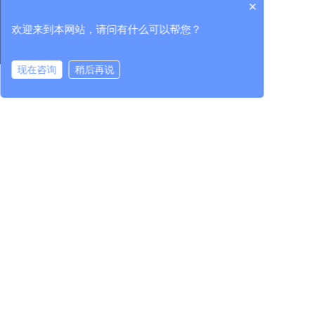
×
企业资讯
试验装备
研发平台
欢迎来到本网站，请问有什么可以帮您？
集团资讯
校正与智能装配
专家团队
行业资讯
核心单元部件
科技成果
现在咨询
稍后再说
中机检测
行业服务
在线咨询
拨打电话
进出口服务
党的建设
人力资源
投资者关系
党建工作
人才理念
公司治理
纪检工作
人才发展
临时公告
群团工作
招贤纳士
定期公告
投资者服务
400-965-1118
全国统一服务热线：
地址：北京市朝阳区北沙滩1号院 / 吉林省长春市高新区
越达路1118号