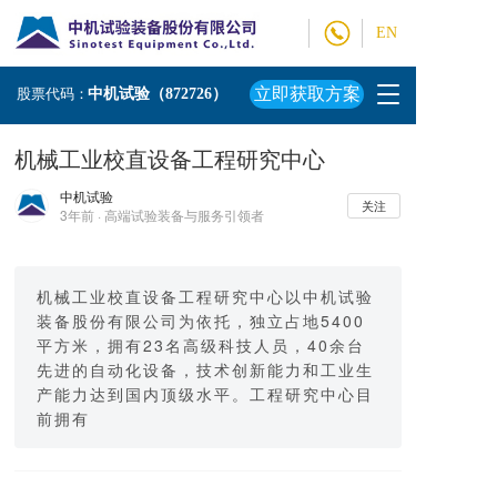
EN
T
立即获取方案
股票代码：
中机试验（872726）
o
g
机械工业校直设备工程研究中心
g
l
中机试验
e
关注
3年前 · 高端试验装备与服务引领者
n
a
v
i
机械工业校直设备工程研究中心以中机试验
g
装备股份有限公司为依托，独立占地5400
a
平方米，拥有23名高级科技人员，40余台
t
先进的自动化设备，技术创新能力和工业生
i
产能力达到国内顶级水平。工程研究中心目
o
前拥有
n